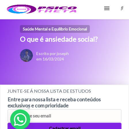
Início
Saúde Mental e Equilíbrio Emocional
O que é ansiedade social?
Blog
Glossário
Escrito por joseph
em 16/03/2024
Sobre
Fale Conosco
JUNTE-SE Á NOSSA LISTA DE ESTUDOS
Entre para nossa lista e receba conteúdos
exclusivos e com prioridade