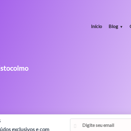
Início
Blog
Estocolmo
S
eúdos exclusivos e com