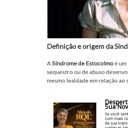
Definição e origem da Sín
A
Síndrome de Estocolmo
é um
sequestro ou de abuso desenvol
mesmo lealdade em relação ao 
Despert
Sua Nov
Se você sent
com mais cl
da sua tran
começar ag