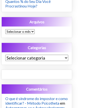
Quantos % do Seu Dia Você
Procrastinou Hoje?
Arquivos
Arquivos
Categorias
Categorias
Comentários
O que é síndrome do impostor e como
identificar? - Método Psicotheta
em
Autoenganar-se e Autossabotagem: