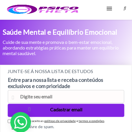
Início
Saúde Mental e Equilíbrio Emocional
Blog
Cuide de sua mente e promova o bem-estar emocional,
abordando estratégias práticas para manter um equilíbrio
mental saudável.
Glossário
Sobre
JUNTE-SE Á NOSSA LISTA DE ESTUDOS
Entre para nossa lista e receba conteúdos
Fale Conosco
exclusivos e com prioridade
Confirmo que aceito as
políticas de privacidade
e
termos e condições
.
100% livre de spam.