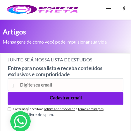
Início
Artigos
Blog
Mensagens de como você pode impulsionar sua vida
Glossário
JUNTE-SE Á NOSSA LISTA DE ESTUDOS
Sobre
Entre para nossa lista e receba conteúdos
exclusivos e com prioridade
Fale Conosco
Confirmo que aceito as
políticas de privacidade
e
termos e condições
.
100% livre de spam.