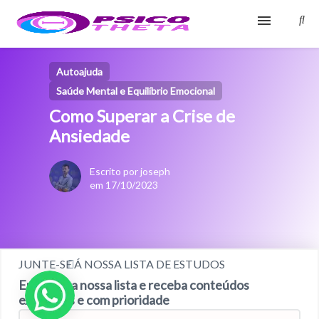
Início
Autoajuda
Saúde Mental e Equilíbrio Emocional
Blog
Como Superar a Crise de
Glossário
Ansiedade
Sobre
Escrito por joseph
em 17/10/2023
Fale Conosco
JUNTE-SE Á NOSSA LISTA DE ESTUDOS
Entre para nossa lista e receba conteúdos
exclusivos e com prioridade