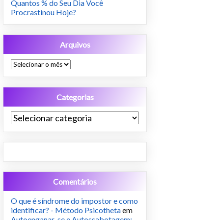
Quantos % do Seu Dia Você
Procrastinou Hoje?
Arquivos
Arquivos
Categorias
Categorias
Comentários
O que é síndrome do impostor e como
identificar? - Método Psicotheta
em
Autoenganar-se e Autossabotagem: