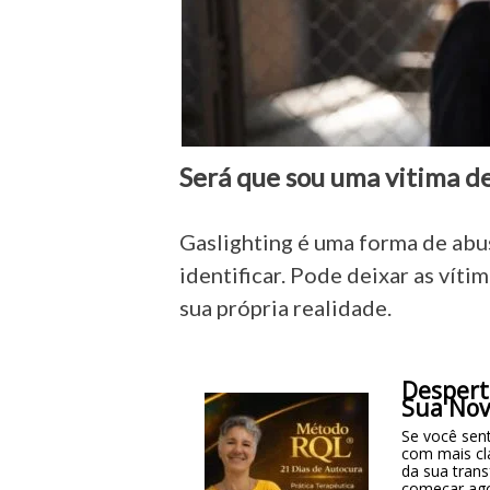
Será que sou uma vitima de
Gaslighting é uma forma de abus
identificar. Pode deixar as vít
sua própria realidade.
Despert
Sua Nov
Se você sent
com mais cl
da sua tran
começar ag