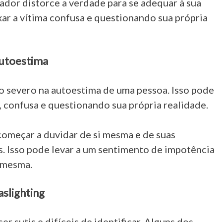
dor distorce a verdade para se adequar à sua
ixar a vítima confusa e questionando sua própria
Autoestima
o severo na autoestima de uma pessoa. Isso pode
a, confusa e questionando sua própria realidade.
começar a duvidar de si mesma e de suas
s. Isso pode levar a um sentimento de impotência
i mesma.
slighting
er sutis e difíceis de identificar. Alguns dos