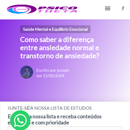
Início
Saúde Mental e Equilíbrio Emocional
Como saber a diferença
Blog
entre ansiedade normal e
Glossário
transtorno de ansiedade?
Sobre
Escrito por joseph
em 15/03/2024
Fale Conosco
JUNTE-SE Á NOSSA LISTA DE ESTUDOS
Entre para nossa lista e receba conteúdos
exclusivos e com prioridade