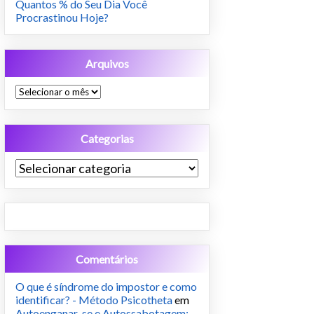
Quantos % do Seu Dia Você
Procrastinou Hoje?
Arquivos
Arquivos
Categorias
Categorias
Comentários
O que é síndrome do impostor e como
identificar? - Método Psicotheta
em
Autoenganar-se e Autossabotagem: