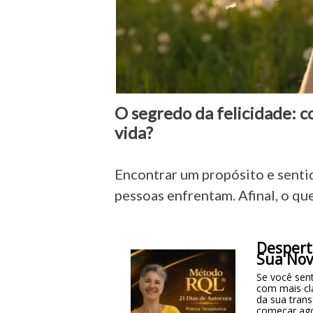
O segredo da felicidade: c
vida?
Encontrar um propósito e senti
pessoas enfrentam. Afinal, o qu
Despert
Sua Nov
Se você sent
com mais cl
da sua tran
começar ag