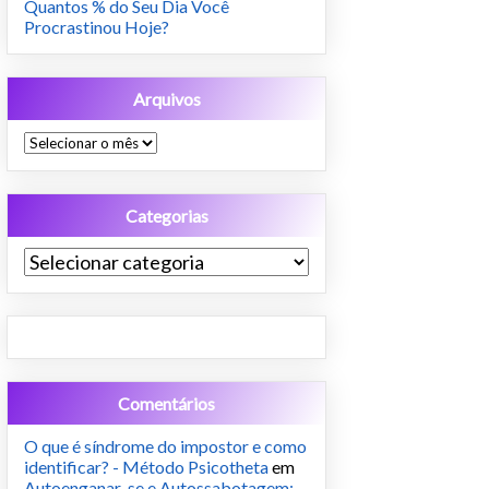
Quantos % do Seu Dia Você
Procrastinou Hoje?
Arquivos
Arquivos
Categorias
Categorias
Comentários
O que é síndrome do impostor e como
identificar? - Método Psicotheta
em
Autoenganar-se e Autossabotagem: