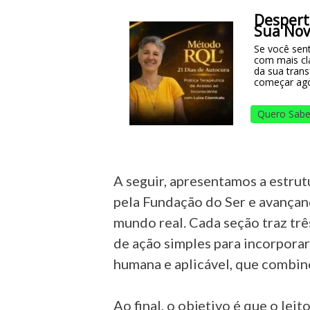
Despert
Sua Nov
Se você sent
com mais cl
da sua tran
começar ag
Quero Sabe
A seguir, apresentamos a estru
pela Fundação do Ser e avançando
mundo real. Cada seção traz trê
de ação simples para incorporar n
humana e aplicável, que combine 
Ao final, o objetivo é que o lei