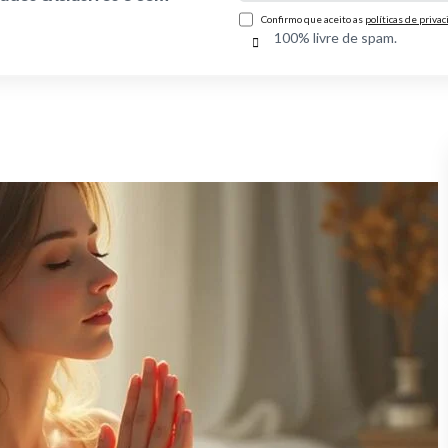
Confirmo que aceito as
políticas de priva
100% livre de spam.