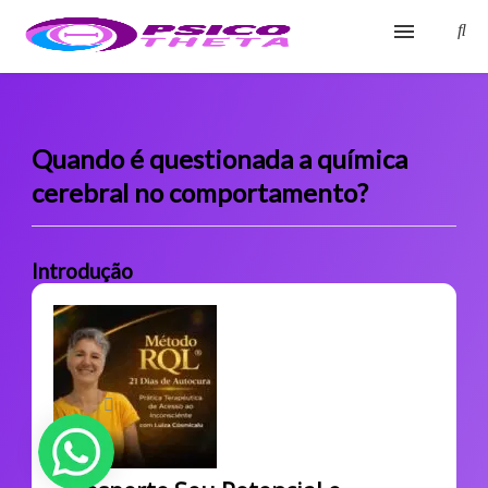
Início
Blog
Quando é questionada a química
cerebral no comportamento?
Glossário
Sobre
Introdução
Fale Conosco