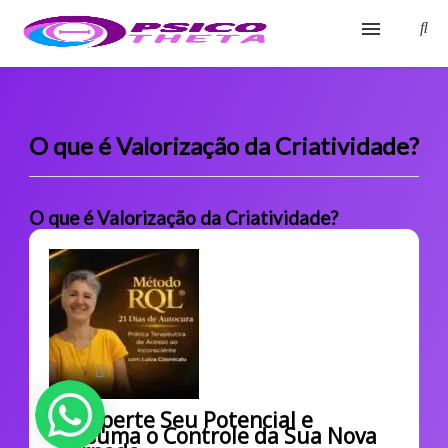
Início
Blog
O que é Valorização da Criatividade?
Glossário
O que é Valorização da Criatividade?
Sobre
Fale Conosco
Desperte Seu Potencial e
Assuma o Controle da Sua Nova