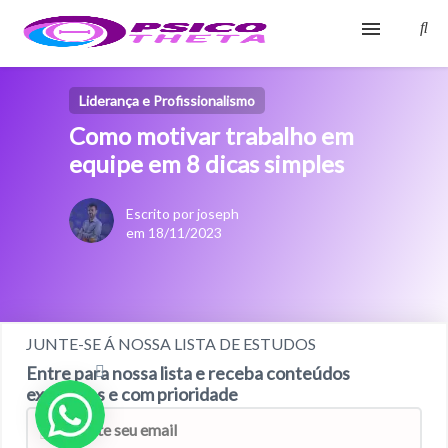
Início
Liderança e Profissionalismo
Como motivar trabalho em
Blog
equipe em 8 dicas simples
Glossário
Escrito por joseph
Sobre
em 18/11/2023
Fale Conosco
JUNTE-SE Á NOSSA LISTA DE ESTUDOS
Entre para nossa lista e receba conteúdos
exclusivos e com prioridade