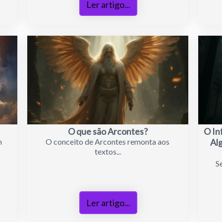
Ler artigo...
O que são Arcontes?
O In
m
O conceito de Arcontes remonta aos
Alg
textos...
S
Ler artigo...