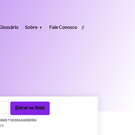
Glossário
Sobre
Fale Conosco
cidade
e
termos e condições
.
os.