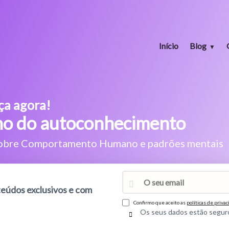
Início
Blog
ça agora!
ho do autoconhecimento
obre Comportamento Humano e padrões mentais
nteúdos exclusivos e com
Confirmo que aceito as
políticas de priva
Os seus dados estão segur