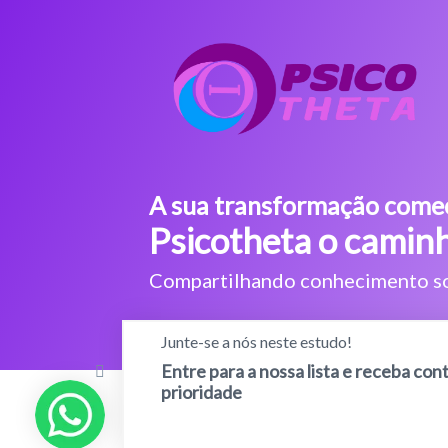
A sua transformação come
Psicotheta o camin
Compartilhando conhecimento s
Junte-se a nós neste estudo!
Entre para a nossa lista e receba co
prioridade