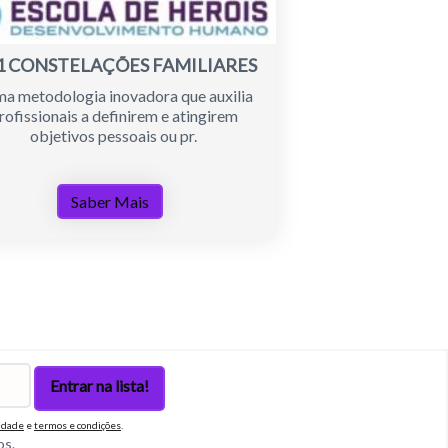
1 CONSTELAÇÕES FAMILIARES
ma metodologia inovadora que auxilia
rofissionais a definirem e atingirem
objetivos pessoais ou pr.
Saber Mais
cidade
e
termos e condições
.
os.