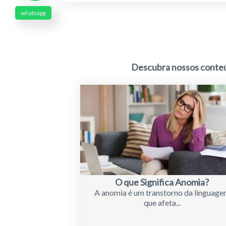
whatsapp
Descubra nossos conteúd
O que Significa Anomia?
A anomia é um transtorno da linguag
que afeta...