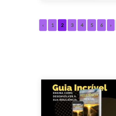
‹
1
2
3
4
5
6
›