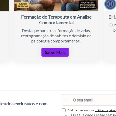
Formação de Terapeuta em Analise
EH
Comportamental
É u
r
p
Destaque para transformação de vidas,
reprogramação de hábitos e domínio da
psicologia comportamental.
Saber Mais
nteúdos exclusivos e com
Confirmo que aceito as
políticas de priva
Os seus dados estão segur