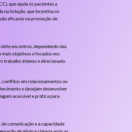
C), que ajuda os pacientes a
a na Solução, que incentiva os
s são eficazes na promoção de
a vinte encontros, dependendo das
m mais objetivos e focados nos
m trabalho intenso e direcionado.
s, conflitos em relacionamentos ou
onhecimento e desejam desenvolver
agem acessível e prática para
es de comunicação e a capacidade
nsação de alívio e clareza após as