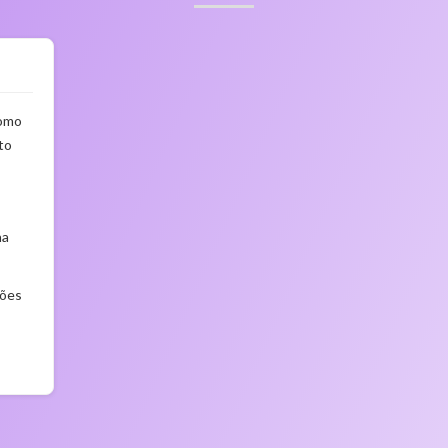
Como
to
na
ções