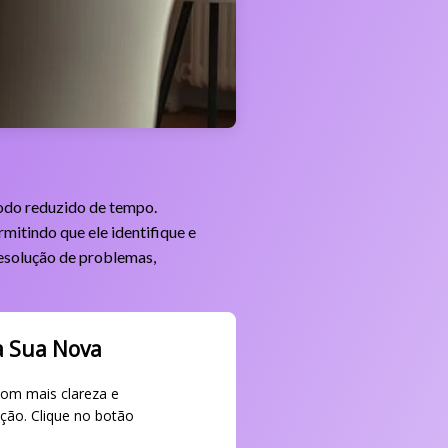
íodo reduzido de tempo.
mitindo que ele identifique e
resolução de problemas,
a Sua Nova
com mais clareza e
ção. Clique no botão