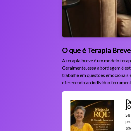
O que é Terapia Breve
A terapia breve é um modelo terap
Geralmente, essa abordagem é estru
trabalhe em questões emocionais e
oferecendo ao indivíduo ferramenta
D
J
Se
pr
ab