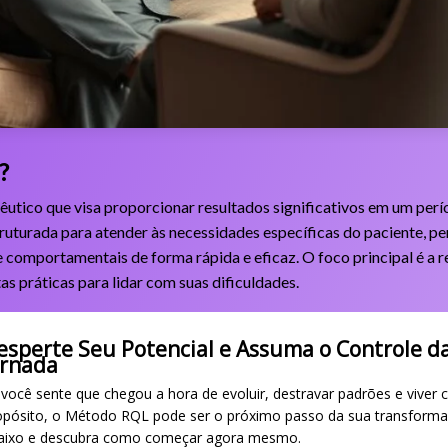
?
êutico que visa proporcionar resultados significativos em um per
turada para atender às necessidades específicas do paciente, per
 comportamentais de forma rápida e eficaz. O foco principal é a 
s práticas para lidar com suas dificuldades.
esperte Seu Potencial e Assuma o Controle d
ornada
 você sente que chegou a hora de evoluir, destravar padrões e viver 
opósito, o Método RQL pode ser o próximo passo da sua transforma
aixo e descubra como começar agora mesmo.