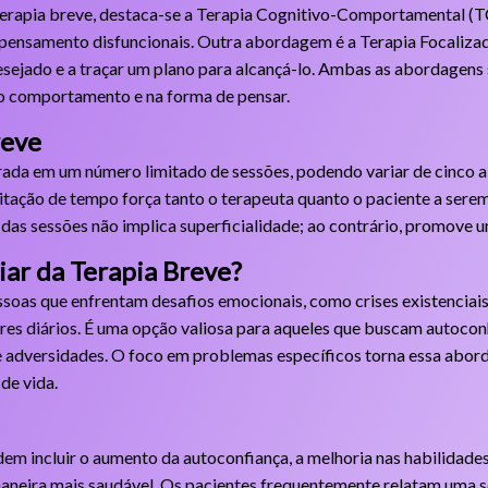
rapia breve, destaca-se a Terapia Cognitivo-Comportamental (TC
 pensamento disfuncionais. Outra abordagem é a Terapia Focalizad
desejado e a traçar um plano para alcançá-lo. Ambas as abordagen
no comportamento e na forma de pensar.
reve
turada em um número limitado de sessões, podendo variar de cinco 
itação de tempo força tanto o terapeuta quanto o paciente a sere
das sessões não implica superficialidade; ao contrário, promove u
ar da Terapia Breve?
ssoas que enfrentam desafios emocionais, como crises existenciai
ores diários. É uma opção valiosa para aqueles que buscam autoc
e adversidades. O foco em problemas específicos torna essa abord
 de vida.
dem incluir o aumento da autoconfiança, a melhoria nas habilidad
aneira mais saudável. Os pacientes frequentemente relatam uma se