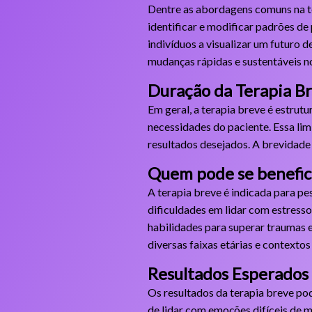
Dentre as abordagens comuns na te
identificar e modificar padrões de
indivíduos a visualizar um futuro 
mudanças rápidas e sustentáveis 
Duração da Terapia B
Em geral, a terapia breve é estru
necessidades do paciente. Essa lim
resultados desejados. A brevidade 
Quem pode se benefici
A terapia breve é indicada para pe
dificuldades em lidar com estress
habilidades para superar traumas 
diversas faixas etárias e contextos
Resultados Esperados
Os resultados da terapia breve po
de lidar com emoções difíceis de m