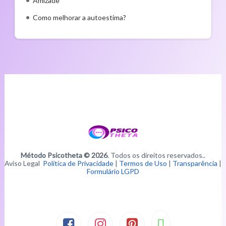
Amizade
Como melhorar a autoestima?
Método Psicotheta © 2026
. Todos os direitos reservados..
Aviso Legal
Política de Privacidade
|
Termos de Uso
|
Transparência
|
Formulário LGPD