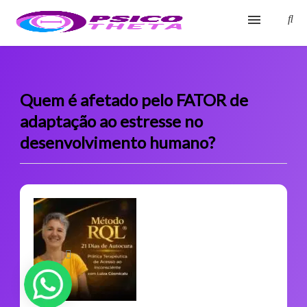
Início
Blog
Quem é afetado pelo FATOR de
adaptação ao estresse no
Glossário
desenvolvimento humano?
Sobre
Fale Conosco