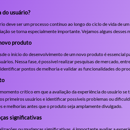
a do usuário?
rio deve ser um processo contínuo ao longo do ciclo de vida de u
ação se torna especialmente importante. Vejamos alguns desses
novo produto
esde o início do desenvolvimento de um novo produto é essencial pa
uários. Nessa fase, é possível realizar pesquisas de mercado, entre
 identificar pontos de melhoria e validar as funcionalidades do pro
to
omento crítico em que a avaliação da experiência do usuário se 
dos primeiros usuários e identificar possíveis problemas ou dificu
tes e melhorias antes que o produto seja amplamente divulgado.
as significativas
zações ou mudanças significativas, é importante avaliar a experiê