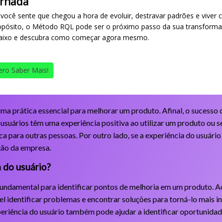
ornada
 você sente que chegou a hora de evoluir, destravar padrões e viver 
opósito, o Método RQL pode ser o próximo passo da sua transforma
aixo e descubra como começar agora mesmo.
ro Saber Mais!
 uma prática essencial para melhorar um produto. Afinal, o sucess
 usuários têm uma experiência positiva ao utilizar um produto ou se
ca para outras pessoas. Por outro lado, se a experiência do usuário
ção da empresa.
a do usuário?
é fundamental para identificar pontos de melhoria em um produto. 
l identificar problemas e encontrar soluções para torná-lo mais int
xperiência do usuário também pode ajudar a identificar oportunida