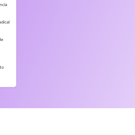
ncia
dical
de
to