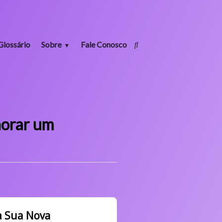
Glossário
Sobre
Fale Conosco
horar um
a Sua Nova