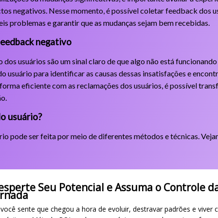
tos negativos. Nesse momento, é possível coletar feedback dos usu
íveis problemas e garantir que as mudanças sejam bem recebidas.
feedback negativo
dos usuários são um sinal claro de que algo não está funcionando
o usuário para identificar as causas dessas insatisfações e encontr
 forma eficiente com as reclamações dos usuários, é possível tran
o.
do usuário?
rio pode ser feita por meio de diferentes métodos e técnicas. Vej
esperte Seu Potencial e Assuma o Controle d
ornada
 você sente que chegou a hora de evoluir, destravar padrões e viver 