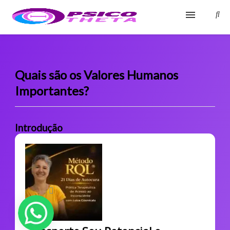
Início
Blog
Quais são os Valores Humanos
Importantes?
Glossário
Sobre
Introdução
Fale Conosco