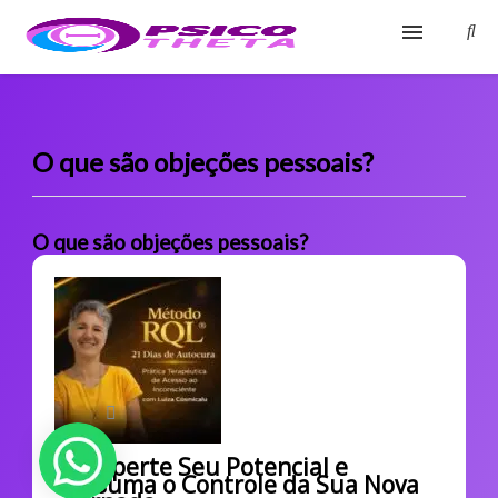
Início
Blog
O que são objeções pessoais?
Glossário
O que são objeções pessoais?
Sobre
Fale Conosco
Desperte Seu Potencial e
Assuma o Controle da Sua Nova