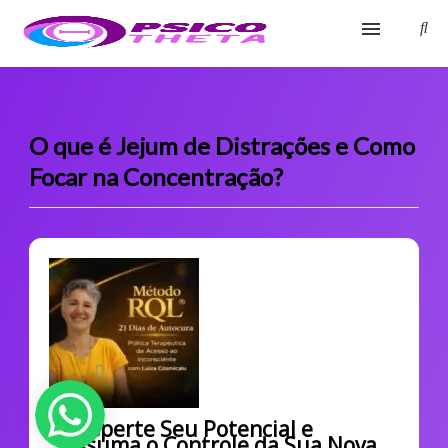
Início
Blog
O que é Jejum de Distrações e Como
Focar na Concentração?
Glossário
Sobre
Fale Conosco
Desperte Seu Potencial e
Assuma o Controle da Sua Nova