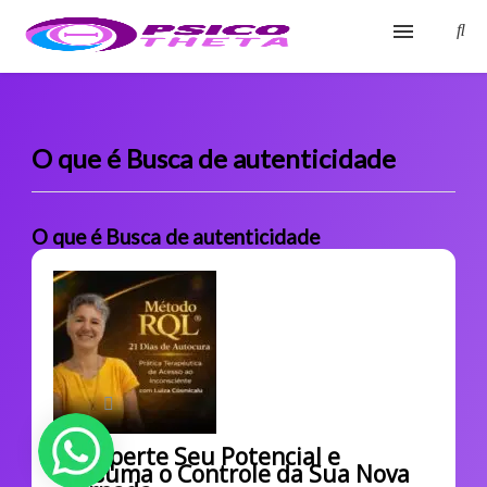
Início
Blog
O que é Busca de autenticidade
Glossário
O que é Busca de autenticidade
Sobre
Fale Conosco
Desperte Seu Potencial e
Assuma o Controle da Sua Nova