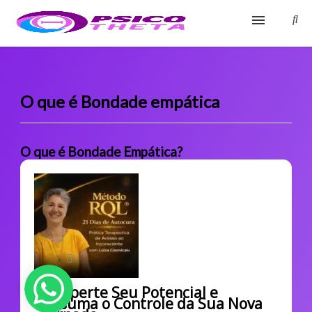
Início
Blog
O que é Bondade empática
Glossário
O que é Bondade Empática?
Sobre
Fale Conosco
Desperte Seu Potencial e
Assuma o Controle da Sua Nova