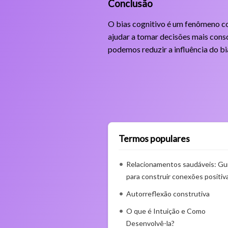
Conclusão
O bias cognitivo é um fenômeno co
ajudar a tomar decisões mais consc
podemos reduzir a influência do b
Termos populares
Relacionamentos saudáveis: Gu
para construir conexões positiv
Autorreflexão construtiva
O que é Intuição e Como
Desenvolvê-la?