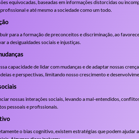
isões equivocadas, baseadas em informações distorcidas ou incomp
 profissional e até mesmo a sociedade como um todo.
ação
buir para a formação de preconceitos e discriminação, ao favore
ar a desigualdades sociais e injustiças.
 mudanças
nossa capacidade de lidar com mudanças e de adaptar nossas cren
 ideias e perspectivas, limitando nosso crescimento e desenvolvime
sociais
ciar nossas interações sociais, levando a mal-entendidos, conflito
os pessoais e profissionais.
tivo
etamente o bias cognitivo, existem estratégias que podem ajudar a
iais. Algumas dicas incluem: