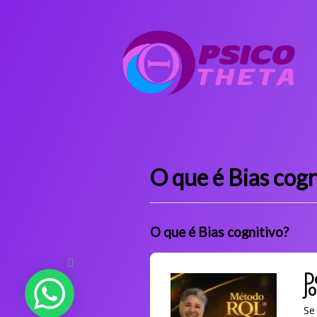
O que é Bias cogn
O que é Bias cognitivo?
D
J
Se