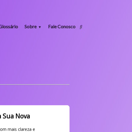
Glossário
Sobre
Fale Conosco
a Sua Nova
com mais clareza e