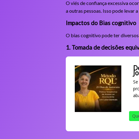
O viés de confiança excessiva oco
a outras pessoas. Isso pode levar 
Impactos do Bias cognitivo
O bias cognitivo pode ter diversos
1. Tomada de decisões equi
D
J
Se
pr
ab
Que