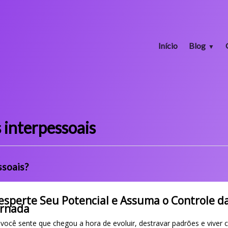
Início
Blog
 interpessoais
ssoais?
esperte Seu Potencial e Assuma o Controle d
ornada
 você sente que chegou a hora de evoluir, destravar padrões e viver 