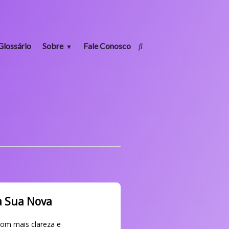
Glossário
Sobre
Fale Conosco
a Sua Nova
com mais clareza e