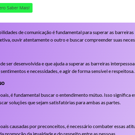
ro Saber Mais!
ilidades de comunicação é fundamental para superar as barreiras i
jetiva, ouvir atentamente o outro e buscar compreender suas neces
e ser desenvolvida e que ajuda a superar as barreiras interpessoai
sentimentos e necessidades, e agir de forma sensível e respeitosa.
uo
soais, é fundamental buscar o entendimento mútuo. Isso significa es
scar soluções que sejam satisfatórias para ambas as partes.
soais causadas por preconceitos, é necessário combater essas atitu
da promoção da igualdade e do respeito entre as pessoas.