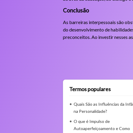
Conclusão
As barreiras interpessoais são obs
do desenvolvimento de habilidade
preconceitos. Ao investir nesses a
Termos populares
Quais São as Influências da Infâ
na Personalidade?
O que é Impulso de
Autoaperfeiçoamento e Como