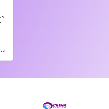
o e
s
des?