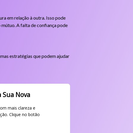
ura em relação à outra. Isso pode
 mútuo. A falta de confiança pode
gumas estratégias que podem ajudar
a Sua Nova
com mais clareza e
ção. Clique no botão