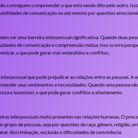
 não conseguem compreender o que está sendo dito pelo outro. Iss
habilidades de comunicação ou até mesmo por questões emocionai
em ser uma barreira interpessoal significativa. Quando duas pess
uldades de comunicação e compreensão mútua. Isso ocorre porque 
unicar, o que pode gerar mal-entendidos e conflitos.
a interpessoal que pode prejudicar as relações entre as pessoas. A 
preender seus sentimentos e necessidades. Quando uma pessoa não
oísta e insensível, o que pode gerar conflitos e afastamento.
ras interpessoais muito presentes nas relações humanas. O preco
grupo de pessoas, seja por questões de raça, gênero, religião, ori
rar discriminação, exclusão e dificuldades de convivência.