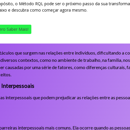
opósito, o Método RQL pode ser o próximo passo da sua transforma
aixo e descubra como começar agora mesmo.
ro Saber Mais!
táculos que surgem nas relações entre indivíduos, dificultando a c
diversos contextos, como no ambiente de trabalho, na família, no
r causadas por uma série de fatores, como diferenças culturais, f
eitos.
s Interpessoais
ras interpessoais que podem prejudicar as relações entre as pess
barreiras interpessoais mais comuns. Ela ocorre quando as pesso