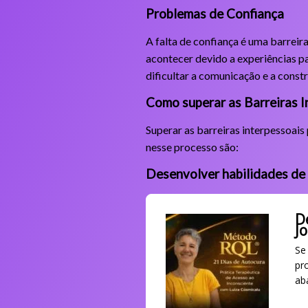
Problemas de Confiança
A falta de confiança é uma barreir
acontecer devido a experiências p
dificultar a comunicação e a const
Como superar as Barreiras I
Superar as barreiras interpessoai
nesse processo são:
Desenvolver habilidades de
D
J
Se
pr
ab