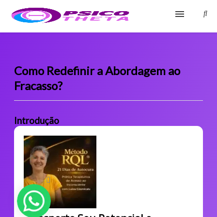
Início
Blog
Como Redefinir a Abordagem ao
Fracasso?
Glossário
Sobre
Introdução
Fale Conosco