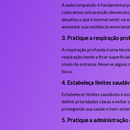
A autocompaixão é fundamental pa
colocamos sob pressão desnecessá
desafios e que é normal sentir-se 
aumentar sua resiliência emocional
3. Pratique a respiração pr
A respiração profunda é uma técni
respiração tende a ficar superficia
níveis de estresse. Reserve alguns 
boca.
4. Estabeleça limites saudáv
Estabelecer limites saudáveis é ess
definir prioridades claras e evita
protegendo sua saúde e bem-estar,
5. Pratique a administração