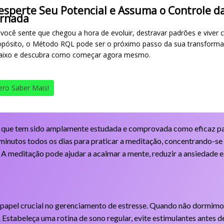
esperte Seu Potencial e Assuma o Controle d
ornada
 você sente que chegou a hora de evoluir, destravar padrões e viver 
opósito, o Método RQL pode ser o próximo passo da sua transforma
aixo e descubra como começar agora mesmo.
ro Saber Mais!
r que tem sido amplamente estudada e comprovada como eficaz par
minutos todos os dias para praticar a meditação, concentrando-se
A meditação pode ajudar a acalmar a mente, reduzir a ansiedade e
pel crucial no gerenciamento de estresse. Quando não dormimos 
. Estabeleça uma rotina de sono regular, evite estimulantes antes 