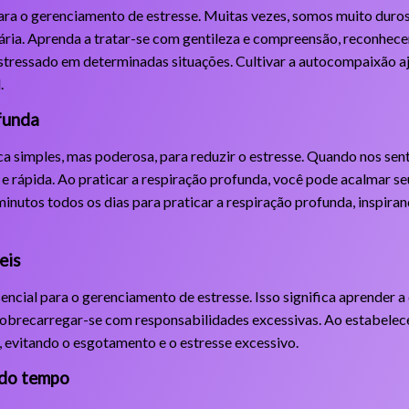
ra o gerenciamento de estresse. Muitas vezes, somos muito dur
ria. Aprenda a tratar-se com gentileza e compreensão, reconhec
estressado em determinadas situações. Cultivar a autocompaixão aju
.
ofunda
ca simples, mas poderosa, para reduzir o estresse. Quando nos sen
l e rápida. Ao praticar a respiração profunda, você pode acalmar s
minutos todos os dias para praticar a respiração profunda, inspiran
eis
encial para o gerenciamento de estresse. Isso significa aprender a
r sobrecarregar-se com responsabilidades excessivas. Ao estabelece
 evitando o esgotamento e o estresse excessivo.
 do tempo