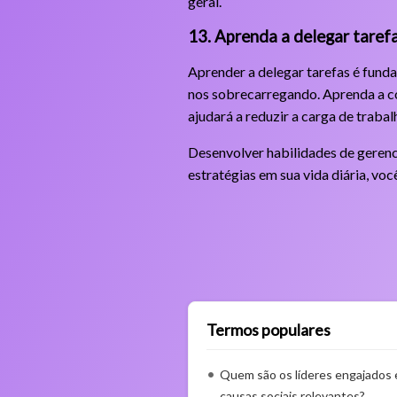
geral.
13. Aprenda a delegar taref
Aprender a delegar tarefas é fund
nos sobrecarregando. Aprenda a co
ajudará a reduzir a carga de traba
Desenvolver habilidades de gerenc
estratégias em sua vida diária, vo
Termos populares
Quem são os líderes engajados
causas sociais relevantes?