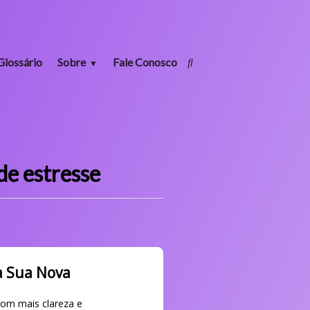
Glossário
Sobre
Fale Conosco
e estresse
a Sua Nova
com mais clareza e