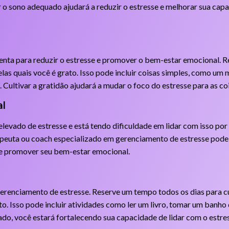
r o sono adequado ajudará a reduzir o estresse e melhorar sua cap
nta para reduzir o estresse e promover o bem-estar emocional. R
 pelas quais você é grato. Isso pode incluir coisas simples, como 
ultivar a gratidão ajudará a mudar o foco do estresse para as coi
al
elevado de estresse e está tendo dificuldade em lidar com isso por
apeuta ou coach especializado em gerenciamento de estresse pode 
e e promover seu bem-estar emocional.
gerenciamento de estresse. Reserve um tempo todos os dias para c
o. Isso pode incluir atividades como ler um livro, tomar um banho 
ado, você estará fortalecendo sua capacidade de lidar com o est