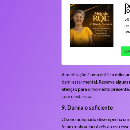
D
J
Se
pr
ab
Que
A meditação é uma prática milena
bem-estar mental. Reserve alguns 
atenção para o momento presente. 
com o estresse.
9. Durma o suficiente
O sono adequado desempenha um pa
ficam mais vulneráveis ao estresse