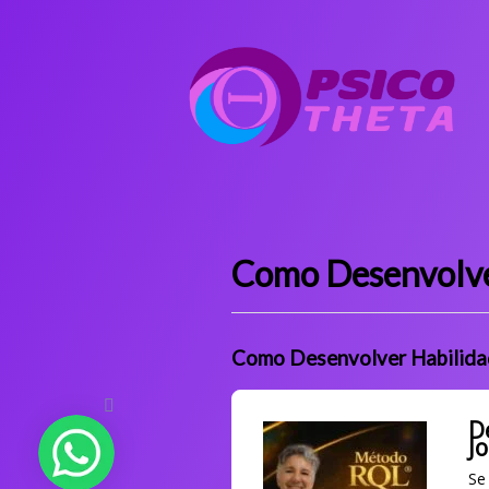
Como Desenvolver
Como Desenvolver Habilida
D
J
Se