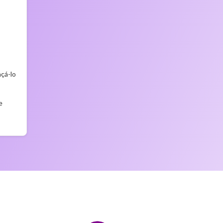
nçá-lo
e