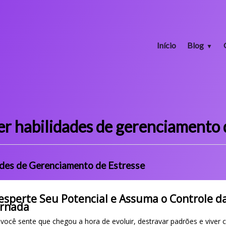
Início
Blog
 habilidades de gerenciamento d
des de Gerenciamento de Estresse
esperte Seu Potencial e Assuma o Controle d
ornada
 você sente que chegou a hora de evoluir, destravar padrões e viver 