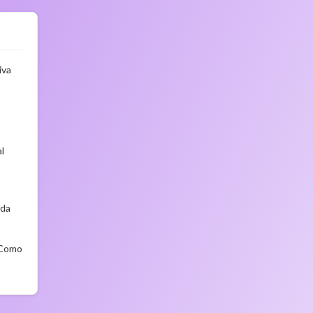
iva
l
ida
 Como