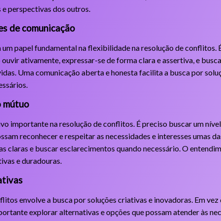
s e perspectivas dos outros.
es de comunicação
m papel fundamental na flexibilidade na resolução de conflitos. 
uvir ativamente, expressar-se de forma clara e assertiva, e busc
vidas. Uma comunicação aberta e honesta facilita a busca por soluç
essários.
o mútuo
o importante na resolução de conflitos. É preciso buscar um nív
ssam reconhecer e respeitar as necessidades e interesses umas das
tas claras e buscar esclarecimentos quando necessário. O entendi
tivas e duradouras.
ativas
flitos envolve a busca por soluções criativas e inovadoras. Em vez
portante explorar alternativas e opções que possam atender às nec