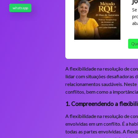
J
whatsapp
Se
pr
ab
Que
A flexibilidade na resolução de co
lidar com situações desafiadoras d
relacionamentos saudáveis. Neste g
conflitos, bem como a importânci
1. Compreendendo a flexibil
A flexibilidade na resolução de con
envolvidas em um conflito. É a hab
todas as partes envolvidas. A flexi