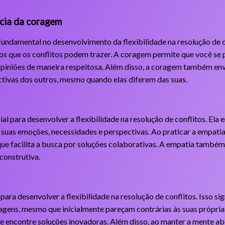
cia da coragem
damental no desenvolvimento da flexibilidade na resolução de c
os que os conflitos podem trazer. A coragem permite que você se 
piniões de maneira respeitosa. Além disso, a coragem também envo
ctivas dos outros, mesmo quando elas diferem das suas.
al para desenvolver a flexibilidade na resolução de conflitos. Ela 
suas emoções, necessidades e perspectivas. Ao praticar a empatia
e facilita a busca por soluções colaborativas. A empatia também a
construtiva.
ara desenvolver a flexibilidade na resolução de conflitos. Isso sig
dagens, mesmo que inicialmente pareçam contrárias às suas própri
 e encontre soluções inovadoras. Além disso, ao manter a mente 