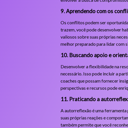
9. Aprendendo com os confl
Os conflitos podem ser oportunida
trazem, você pode desenvolver hab
valiosos sobre suas próprias necess
melhor preparado para lidar com s
10. Buscando apoio e orien
Desenvolver a flexibilidade na res
necessário. Isso pode incluir a pa
coaches que possam fornecer insight
perspectivas e recursos pode enri
11. Praticando a autorrefle
A autorreflexão é uma ferramenta p
suas próprias reações e comportame
também permite que você reconheça 