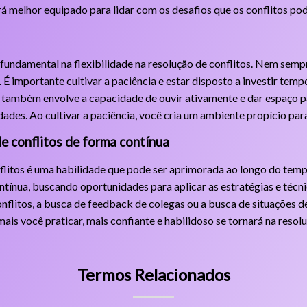
á melhor equipado para lidar com os desafios que os conflitos po
undamental na flexibilidade na resolução de conflitos. Nem sempr
É importante cultivar a paciência e estar disposto a investir temp
a também envolve a capacidade de ouvir ativamente e dar espaço p
ades. Ao cultivar a paciência, você cria um ambiente propício par
de conflitos de forma contínua
nflitos é uma habilidade que pode ser aprimorada ao longo do temp
ntínua, buscando oportunidades para aplicar as estratégias e técn
onflitos, a busca de feedback de colegas ou a busca de situações 
ais você praticar, mais confiante e habilidoso se tornará na resolu
Termos Relacionados