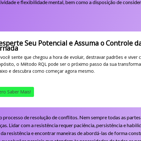
atividade e flexibilidade mental, bem como a disposição de conside
esperte Seu Potencial e Assuma o Controle d
ornada
 você sente que chegou a hora de evoluir, destravar padrões e viver 
opósito, o Método RQL pode ser o próximo passo da sua transforma
aixo e descubra como começar agora mesmo.
ro Saber Mais!
do processo de resolução de conflitos. Nem sempre todas as partes
ças. Lidar com a resistência requer paciência, persistência e habil
 da resistência e encontrar maneiras de abordá-las de forma constr
ou soluções parciais que atendam às necessidades de todas as par