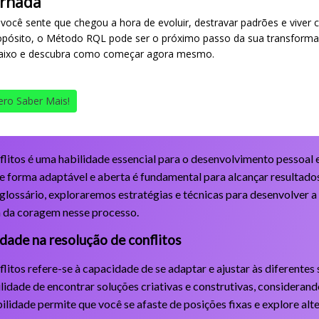
ornada
 você sente que chegou a hora de evoluir, destravar padrões e viver 
opósito, o Método RQL pode ser o próximo passo da sua transforma
aixo e descubra como começar agora mesmo.
ro Saber Mais!
nflitos é uma habilidade essencial para o desenvolvimento pessoal 
e forma adaptável e aberta é fundamental para alcançar resultados
lossário, exploraremos estratégias e técnicas para desenvolver a 
a da coragem nesse processo.
idade na resolução de conflitos
flitos refere-se à capacidade de se adaptar e ajustar às diferentes
ilidade de encontrar soluções criativas e construtivas, considerand
bilidade permite que você se afaste de posições fixas e explore al