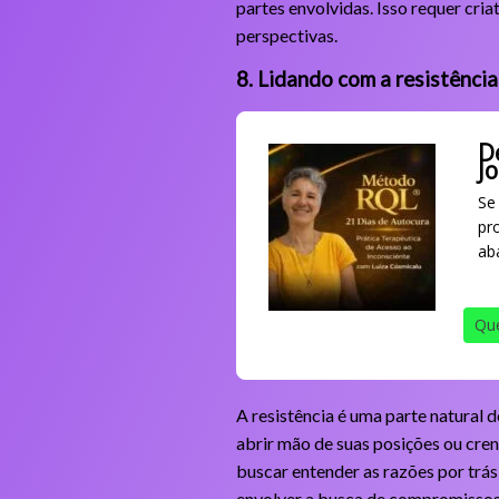
partes envolvidas. Isso requer cri
perspectivas.
8. Lidando com a resistência
D
J
Se
pr
ab
Que
A resistência é uma parte natural 
abrir mão de suas posições ou cren
buscar entender as razões por trás
envolver a busca de compromissos 