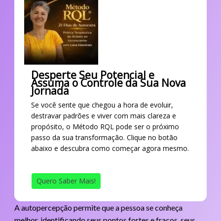
Desperte Seu Potencial e
Assuma o Controle da Sua Nova
Jornada
Se você sente que chegou a hora de evoluir,
destravar padrões e viver com mais clareza e
propósito, o Método RQL pode ser o próximo
passo da sua transformação. Clique no botão
abaixo e descubra como começar agora mesmo.
Quero Saber Mais!
A autopercepção permite que a pessoa se conheça
melhor, identificando seus pontos fortes e fracos, seus